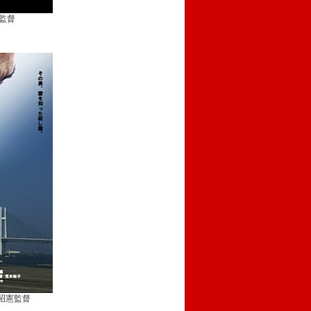
平監督
野寺昭憲監督