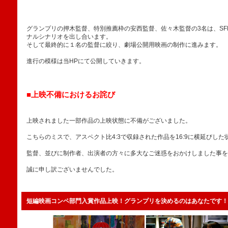
グランプリの押木監督、特別推薦枠の安西監督、佐々木監督の3名は、SF
ナルシナリオを出し合います。
そして最終的に１名の監督に絞り、劇場公開用映画の制作に進みます。
進行の模様は当HPにて公開していきます。
■上映不備におけるお詫び
上映されました一部作品の上映状態に不備がございました。
こちらのミスで、アスペクト比4:3で収録された作品を16:9に横延びし
監督、並びに制作者、出演者の方々に多大なご迷惑をおかけしました事を
誠に申し訳ございませんでした。
短編映画コンペ部門入賞作品上映！グランプリを決めるのはあなたです！