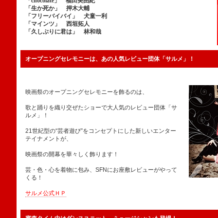
「chocolate」 福田美由紀
「生か死か」 押木大輔
「フリーバイバイ」 犬童一利
「マインツ」 西垣拓人
「久しぶりに君は」 林和哉
オープニングセレモニーは、あの人気レビュー団体「サルメ」！
映画祭のオープニングセレモニーを飾るのは、
歌と踊りを織り交ぜたショーで大人気のレビュー団体「サ
ルメ」！
21世紀型の“芸者遊び”をコンセプトにした新しいエンター
テイナメントが、
映画祭の開幕を華々しく飾ります！
芸・色・心を着物に包み、SFNにお座敷レビューがやって
くる！
サルメ公式ＨＰ