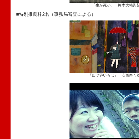
「生か死か」 押木大輔監
■特別推薦枠2名（事務局審査による）
「四ツ谷いろは」 安西奈々