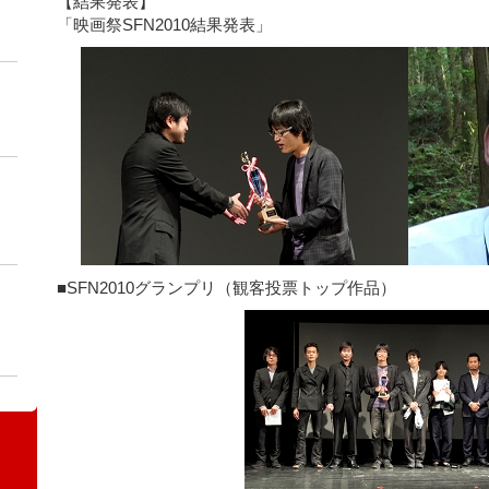
【結果発表】
「映画祭SFN2010結果発表」
■SFN2010グランプリ（観客投票トップ作品）