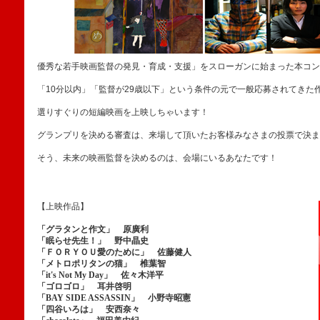
優秀な若手映画監督の発見・育成・支援」をスローガンに始まった本コン
「10分以内」「監督が29歳以下」という条件の元で一般応募されてきた
選りすぐりの短編映画を上映しちゃいます！
グランプリを決める審査は、来場して頂いたお客様みなさまの投票で決ま
そう、未来の映画監督を決めるのは、会場にいるあなたです！
【上映作品】
「グラタンと作文」 原廣利
「眠らせ先生！」 野中晶史
「ＦＯＲＹＯＵ愛のために」 佐藤健人
「メトロポリタンの猫」 椎葉智
「it's Not My Day」 佐々木洋平
「ゴロゴロ」 耳井啓明
「BAY SIDE ASSASSIN」 小野寺昭憲
「四谷いろは」 安西奈々