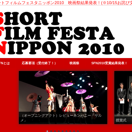
トフィルムフェスタニッポン2010 映画祭結果発表！(※10/15お詫び
FNとは
応募要項（受付終了！）
映画祭
SFN2010受賞結果発表！
（オープニングアクト）レビューカンパニー「サル
メ」
授賞式