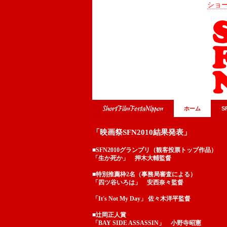
ショー
ホーム
S
「映画祭SFN2010結果発表」
■SFN2010グランプリ（観客投票トップ作品）
「生か死か」 押木大輔監督
■特別推薦枠2名（事務局審査による）
「四ツ谷いろは」 安西奈々監督
「It's Not My Day」 佐々木洋平監督
■辻岡正人賞
「BAY SIDE ASSASSIN」 小野寺昭憲