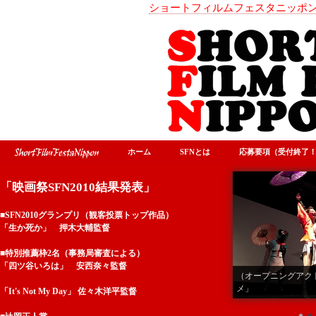
ショートフィルムフェスタニッポン20
ホーム
SFNとは
応募要項（受付終了
「映画祭SFN2010結果発表」
■SFN2010グランプリ（観客投票トップ作品）
「生か死か」 押木大輔監督
■特別推薦枠2名（事務局審査による）
「四ツ谷いろは」 安西奈々監督
（オープニングアク
メ」
「It's Not My Day」 佐々木洋平監督