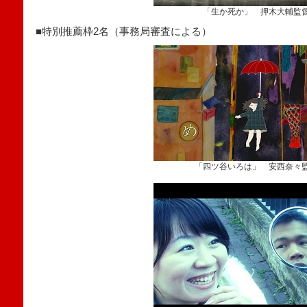
「生か死か」 押木大輔監
■特別推薦枠2名（事務局審査による）
「四ツ谷いろは」 安西奈々