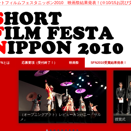
トフィルムフェスタニッポン2010 映画祭結果発表！(※10/15お詫び
FNとは
応募要項（受付終了！）
映画祭
SFN2010受賞結果発表！
（オープニングアクト）レビューカンパニー「サル
メ」
授賞式