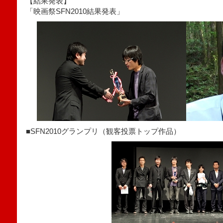
【結果発表】
「映画祭SFN2010結果発表」
■SFN2010グランプリ（観客投票トップ作品）