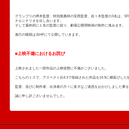
グランプリの押木監督、特別推薦枠の安西監督、佐々木監督の3名は、SF
ナルシナリオを出し合います。
そして最終的に１名の監督に絞り、劇場公開用映画の制作に進みます。
進行の模様は当HPにて公開していきます。
■上映不備におけるお詫び
上映されました一部作品の上映状態に不備がございました。
こちらのミスで、アスペクト比4:3で収録された作品を16:9に横延びし
監督、並びに制作者、出演者の方々に多大なご迷惑をおかけしました事を
誠に申し訳ございませんでした。